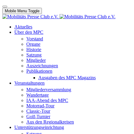
Mobile Menu Toggle
Aktuelles
Über den MPC
Vorstand
Organe
Historie
Satzung
Mitglieder
Auszeichnungen
Publikationen
Ausgaben des MPC Magazins
Veranstaltungen
Mitgliederversammlung
Wandertage
IAA-Abend des MPC
Motorrad-Tour
Classic-Tour
Golf-Turnier
Aus den Regionalkreisen
Unterstützungseinrichtung
Satzung