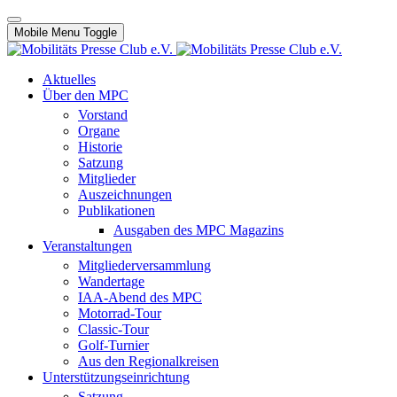
Mobile Menu Toggle
Aktuelles
Über den MPC
Vorstand
Organe
Historie
Satzung
Mitglieder
Auszeichnungen
Publikationen
Ausgaben des MPC Magazins
Veranstaltungen
Mitgliederversammlung
Wandertage
IAA-Abend des MPC
Motorrad-Tour
Classic-Tour
Golf-Turnier
Aus den Regionalkreisen
Unterstützungseinrichtung
Satzung