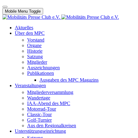
Mobile Menu Toggle
Aktuelles
Über den MPC
Vorstand
Organe
Historie
Satzung
Mitglieder
Auszeichnungen
Publikationen
Ausgaben des MPC Magazins
Veranstaltungen
Mitgliederversammlung
Wandertage
IAA-Abend des MPC
Motorrad-Tour
Classic-Tour
Golf-Turnier
Aus den Regionalkreisen
Unterstützungseinrichtung
Satzung