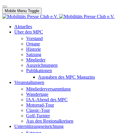
Mobile Menu Toggle
Aktuelles
Über den MPC
Vorstand
Organe
Historie
Satzung
Mitglieder
Auszeichnungen
Publikationen
Ausgaben des MPC Magazins
Veranstaltungen
Mitgliederversammlung
Wandertage
IAA-Abend des MPC
Motorrad-Tour
Classic-Tour
Golf-Turnier
Aus den Regionalkreisen
Unterstützungseinrichtung
Satzung