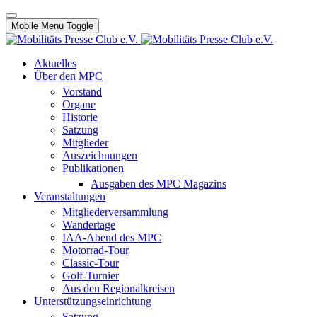
Mobile Menu Toggle
Aktuelles
Über den MPC
Vorstand
Organe
Historie
Satzung
Mitglieder
Auszeichnungen
Publikationen
Ausgaben des MPC Magazins
Veranstaltungen
Mitgliederversammlung
Wandertage
IAA-Abend des MPC
Motorrad-Tour
Classic-Tour
Golf-Turnier
Aus den Regionalkreisen
Unterstützungseinrichtung
Satzung