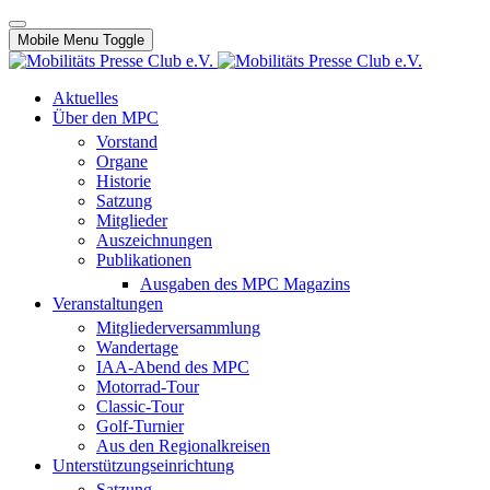
Mobile Menu Toggle
Aktuelles
Über den MPC
Vorstand
Organe
Historie
Satzung
Mitglieder
Auszeichnungen
Publikationen
Ausgaben des MPC Magazins
Veranstaltungen
Mitgliederversammlung
Wandertage
IAA-Abend des MPC
Motorrad-Tour
Classic-Tour
Golf-Turnier
Aus den Regionalkreisen
Unterstützungseinrichtung
Satzung