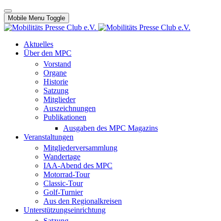
Mobile Menu Toggle
Aktuelles
Über den MPC
Vorstand
Organe
Historie
Satzung
Mitglieder
Auszeichnungen
Publikationen
Ausgaben des MPC Magazins
Veranstaltungen
Mitgliederversammlung
Wandertage
IAA-Abend des MPC
Motorrad-Tour
Classic-Tour
Golf-Turnier
Aus den Regionalkreisen
Unterstützungseinrichtung
Satzung