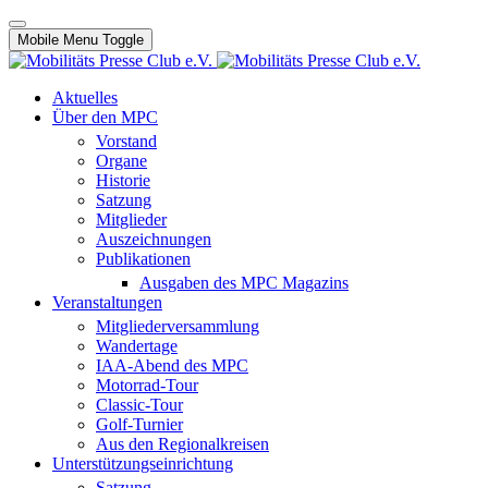
Mobile Menu Toggle
Aktuelles
Über den MPC
Vorstand
Organe
Historie
Satzung
Mitglieder
Auszeichnungen
Publikationen
Ausgaben des MPC Magazins
Veranstaltungen
Mitgliederversammlung
Wandertage
IAA-Abend des MPC
Motorrad-Tour
Classic-Tour
Golf-Turnier
Aus den Regionalkreisen
Unterstützungseinrichtung
Satzung