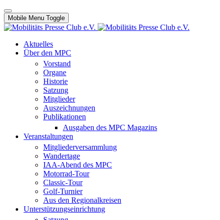
Mobile Menu Toggle
Aktuelles
Über den MPC
Vorstand
Organe
Historie
Satzung
Mitglieder
Auszeichnungen
Publikationen
Ausgaben des MPC Magazins
Veranstaltungen
Mitgliederversammlung
Wandertage
IAA-Abend des MPC
Motorrad-Tour
Classic-Tour
Golf-Turnier
Aus den Regionalkreisen
Unterstützungseinrichtung
Satzung