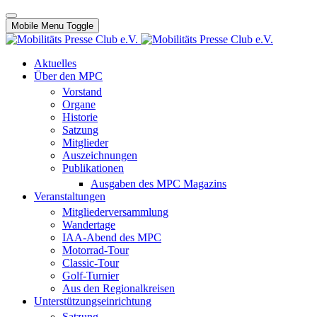
Mobile Menu Toggle
Aktuelles
Über den MPC
Vorstand
Organe
Historie
Satzung
Mitglieder
Auszeichnungen
Publikationen
Ausgaben des MPC Magazins
Veranstaltungen
Mitgliederversammlung
Wandertage
IAA-Abend des MPC
Motorrad-Tour
Classic-Tour
Golf-Turnier
Aus den Regionalkreisen
Unterstützungseinrichtung
Satzung