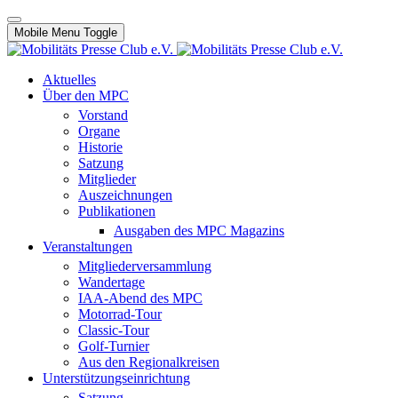
Mobile Menu Toggle
Aktuelles
Über den MPC
Vorstand
Organe
Historie
Satzung
Mitglieder
Auszeichnungen
Publikationen
Ausgaben des MPC Magazins
Veranstaltungen
Mitgliederversammlung
Wandertage
IAA-Abend des MPC
Motorrad-Tour
Classic-Tour
Golf-Turnier
Aus den Regionalkreisen
Unterstützungseinrichtung
Satzung