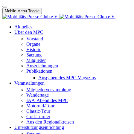
Mobile Menu Toggle
Aktuelles
Über den MPC
Vorstand
Organe
Historie
Satzung
Mitglieder
Auszeichnungen
Publikationen
Ausgaben des MPC Magazins
Veranstaltungen
Mitgliederversammlung
Wandertage
IAA-Abend des MPC
Motorrad-Tour
Classic-Tour
Golf-Turnier
Aus den Regionalkreisen
Unterstützungseinrichtung
Satzung