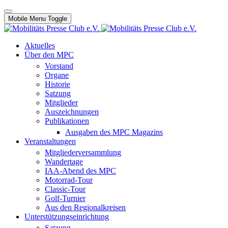
Mobile Menu Toggle
Aktuelles
Über den MPC
Vorstand
Organe
Historie
Satzung
Mitglieder
Auszeichnungen
Publikationen
Ausgaben des MPC Magazins
Veranstaltungen
Mitgliederversammlung
Wandertage
IAA-Abend des MPC
Motorrad-Tour
Classic-Tour
Golf-Turnier
Aus den Regionalkreisen
Unterstützungseinrichtung
Satzung