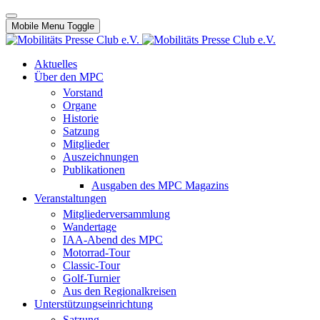
Mobile Menu Toggle
Aktuelles
Über den MPC
Vorstand
Organe
Historie
Satzung
Mitglieder
Auszeichnungen
Publikationen
Ausgaben des MPC Magazins
Veranstaltungen
Mitgliederversammlung
Wandertage
IAA-Abend des MPC
Motorrad-Tour
Classic-Tour
Golf-Turnier
Aus den Regionalkreisen
Unterstützungseinrichtung
Satzung