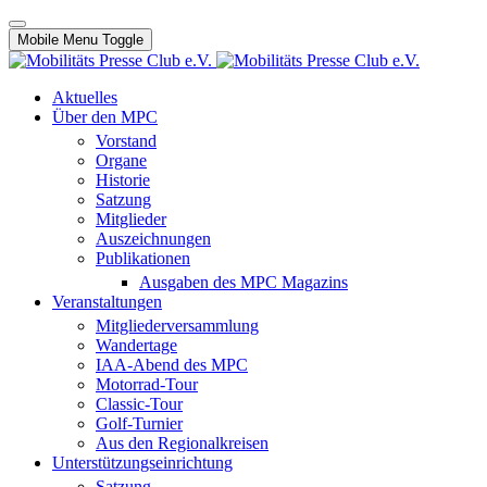
Mobile Menu Toggle
Aktuelles
Über den MPC
Vorstand
Organe
Historie
Satzung
Mitglieder
Auszeichnungen
Publikationen
Ausgaben des MPC Magazins
Veranstaltungen
Mitgliederversammlung
Wandertage
IAA-Abend des MPC
Motorrad-Tour
Classic-Tour
Golf-Turnier
Aus den Regionalkreisen
Unterstützungseinrichtung
Satzung