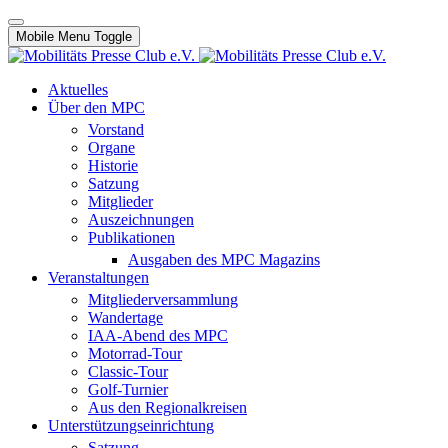
Mobile Menu Toggle
Aktuelles
Über den MPC
Vorstand
Organe
Historie
Satzung
Mitglieder
Auszeichnungen
Publikationen
Ausgaben des MPC Magazins
Veranstaltungen
Mitgliederversammlung
Wandertage
IAA-Abend des MPC
Motorrad-Tour
Classic-Tour
Golf-Turnier
Aus den Regionalkreisen
Unterstützungseinrichtung
Satzung