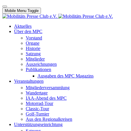
Mobile Menu Toggle
Aktuelles
Über den MPC
Vorstand
Organe
Historie
Satzung
Mitglieder
Auszeichnungen
Publikationen
Ausgaben des MPC Magazins
Veranstaltungen
Mitgliederversammlung
Wandertage
IAA-Abend des MPC
Motorrad-Tour
Classic-Tour
Golf-Turnier
Aus den Regionalkreisen
Unterstützungseinrichtung
Satzung