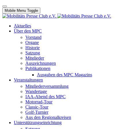
Mobile Menu Toggle
Aktuelles
Über den MPC
Vorstand
Organe
Historie
Satzung
Mitglieder
Auszeichnungen
Publikationen
Ausgaben des MPC Magazins
Veranstaltungen
Mitgliederversammlung
Wandertage
IAA-Abend des MPC
Motorrad-Tour
Classic-Tour
Golf-Turnier
Aus den Regionalkreisen
Unterstützungseinrichtung
Satzung