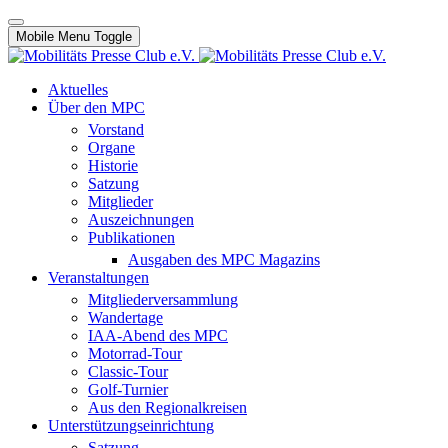
Mobile Menu Toggle
Aktuelles
Über den MPC
Vorstand
Organe
Historie
Satzung
Mitglieder
Auszeichnungen
Publikationen
Ausgaben des MPC Magazins
Veranstaltungen
Mitgliederversammlung
Wandertage
IAA-Abend des MPC
Motorrad-Tour
Classic-Tour
Golf-Turnier
Aus den Regionalkreisen
Unterstützungseinrichtung
Satzung