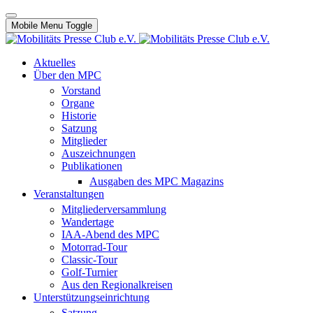
Mobile Menu Toggle
Aktuelles
Über den MPC
Vorstand
Organe
Historie
Satzung
Mitglieder
Auszeichnungen
Publikationen
Ausgaben des MPC Magazins
Veranstaltungen
Mitgliederversammlung
Wandertage
IAA-Abend des MPC
Motorrad-Tour
Classic-Tour
Golf-Turnier
Aus den Regionalkreisen
Unterstützungseinrichtung
Satzung