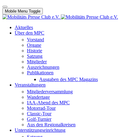
Mobile Menu Toggle
Aktuelles
Über den MPC
Vorstand
Organe
Historie
Satzung
Mitglieder
Auszeichnungen
Publikationen
Ausgaben des MPC Magazins
Veranstaltungen
Mitgliederversammlung
Wandertage
IAA-Abend des MPC
Motorrad-Tour
Classic-Tour
Golf-Turnier
Aus den Regionalkreisen
Unterstützungseinrichtung
Satzung