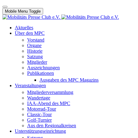
Mobile Menu Toggle
Aktuelles
Über den MPC
Vorstand
Organe
Historie
Satzung
Mitglieder
Auszeichnungen
Publikationen
Ausgaben des MPC Magazins
Veranstaltungen
Mitgliederversammlung
Wandertage
IAA-Abend des MPC
Motorrad-Tour
Classic-Tour
Golf-Turnier
Aus den Regionalkreisen
Unterstützungseinrichtung
Satzung