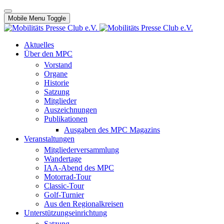
Mobile Menu Toggle
Aktuelles
Über den MPC
Vorstand
Organe
Historie
Satzung
Mitglieder
Auszeichnungen
Publikationen
Ausgaben des MPC Magazins
Veranstaltungen
Mitgliederversammlung
Wandertage
IAA-Abend des MPC
Motorrad-Tour
Classic-Tour
Golf-Turnier
Aus den Regionalkreisen
Unterstützungseinrichtung
Satzung