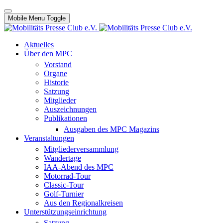
Mobile Menu Toggle
Aktuelles
Über den MPC
Vorstand
Organe
Historie
Satzung
Mitglieder
Auszeichnungen
Publikationen
Ausgaben des MPC Magazins
Veranstaltungen
Mitgliederversammlung
Wandertage
IAA-Abend des MPC
Motorrad-Tour
Classic-Tour
Golf-Turnier
Aus den Regionalkreisen
Unterstützungseinrichtung
Satzung