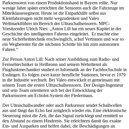
Parksensoren von einem Produktionsband in Bayern rollte. Nur
wenige Jahre später erreichten die Sensoren auch die Fahrzeuge im
Mittelklassesegment. Heute ist die Einparkhilfe selbst aus
Kleinfahrzeugen nicht mehr wegzudenken und Valeo
Weltmarktführer im Bereich der Ultraschallsensoren. MPC-
Vorsitzender Ulrich Nies: „Anton Lill hat ein neues Kapitel in der
Geschichte des intelligenten Fahrens eingeleitet. Er machte eine
neue Sicherheitstechnik erschwinglich, schuf Vertrauen und war so
ein Wegbereiter für die nächsten Schritte bis hin zum autonomen
Fahren.“
Zur Person Anton Lill: Nach seiner Ausbildung zum Radio- und
Fernsehtechniker in Heilbronn und seinem Wehrdienst als
Flugfunkmechaniker studiert er Informatik an der Fachhochschule in
Esslingen. Es folgen zwei kurze berufliche Stationen, bevor er 1979
in die Industrie wechselt. Bei Valeo entwickelt er gemeinsam mit
seinem Team die ersten Ultraschallsensoren. Der Design-Ingenieur
und sein Team orientieren sich bei der Entwicklung der
Parksensoren am Echolot-System der Fledermaus.
Der Ultraschallwandler oder auch Parksensor sendet Schallwellen
aus und fängt das Echo fast zeitgleich wieder ein. Eine elektronische
Steuerung misst die Zeit, die das Signal zurücklegt und ermittelt so
den Abstand zu einem Hindernis. Sie erleichtern damit das exakte
Ein- und Ausparken und helfen dabei, die Beschädigungen an