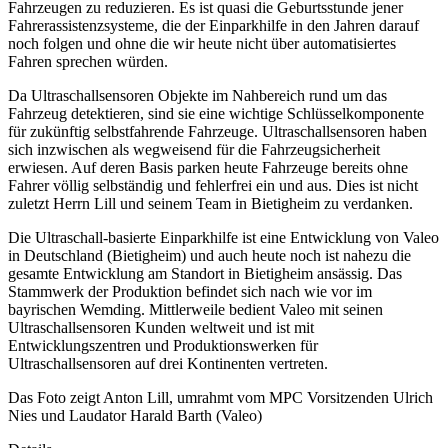
Fahrzeugen zu reduzieren. Es ist quasi die Geburtsstunde jener
Fahrerassistenzsysteme, die der Einparkhilfe in den Jahren darauf
noch folgen und ohne die wir heute nicht über automatisiertes
Fahren sprechen würden.
Da Ultraschallsensoren Objekte im Nahbereich rund um das
Fahrzeug detektieren, sind sie eine wichtige Schlüsselkomponente
für zukünftig selbstfahrende Fahrzeuge. Ultraschallsensoren haben
sich inzwischen als wegweisend für die Fahrzeugsicherheit
erwiesen. Auf deren Basis parken heute Fahrzeuge bereits ohne
Fahrer völlig selbständig und fehlerfrei ein und aus. Dies ist nicht
zuletzt Herrn Lill und seinem Team in Bietigheim zu verdanken.
Die Ultraschall-basierte Einparkhilfe ist eine Entwicklung von Valeo
in Deutschland (Bietigheim) und auch heute noch ist nahezu die
gesamte Entwicklung am Standort in Bietigheim ansässig. Das
Stammwerk der Produktion befindet sich nach wie vor im
bayrischen Wemding. Mittlerweile bedient Valeo mit seinen
Ultraschallsensoren Kunden weltweit und ist mit
Entwicklungszentren und Produktionswerken für
Ultraschallsensoren auf drei Kontinenten vertreten.
Das Foto zeigt Anton Lill, umrahmt vom MPC Vorsitzenden Ulrich
Nies und Laudator Harald Barth (Valeo)