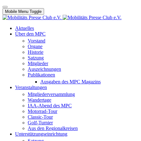
Mobile Menu Toggle
Aktuelles
Über den MPC
Vorstand
Organe
Historie
Satzung
Mitglieder
Auszeichnungen
Publikationen
Ausgaben des MPC Magazins
Veranstaltungen
Mitgliederversammlung
Wandertage
IAA-Abend des MPC
Motorrad-Tour
Classic-Tour
Golf-Turnier
Aus den Regionalkreisen
Unterstützungseinrichtung
Satzung