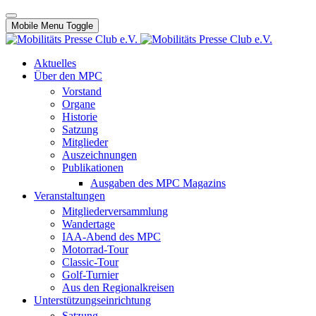
Mobile Menu Toggle
Aktuelles
Über den MPC
Vorstand
Organe
Historie
Satzung
Mitglieder
Auszeichnungen
Publikationen
Ausgaben des MPC Magazins
Veranstaltungen
Mitgliederversammlung
Wandertage
IAA-Abend des MPC
Motorrad-Tour
Classic-Tour
Golf-Turnier
Aus den Regionalkreisen
Unterstützungseinrichtung
Satzung