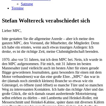
Satzung
Termine
Stefan Woltereck verabschiedet sich
Lieber MPC,
bitte gestatten Sie die allgemeine Anrede – aber ich meine den
ganzen MPC, den Vorstand, die Mitarbeiter, die Mitglieder. Denn
ich habe ein ernstes, wenn auch etwas trauriges Anliegen: Ich
denke, es ist die richtige Zeit, meine Clubmitgliedschaft beenden.
1970. also vor 51 Jahren, trat ich dem MPC bei. Nein, ich wurde in
den MPC aufgenommen. Für mich, mit 31 Jahren im besten
Mannesalter (und vielleicht auch im besten Alter für einen gerade
flügge gewordenen Journalisten, ganz besonders für einen mit dem
Motor verbundenen) war das eine große Ehre. „MPC“ das war in
der (damals noch ziemlich kleinen) Branche so etwas wie ein
Gütesiegel, es öffnete (und öffnet) so manche Türe und so manchen
Weg zu interessanten Kontakten. Ich hatte das richtige Alter und das
große Glück, die sich damals rasant ausbreitende Motorisierung
selbst erleben zu dürfen – mit Lambretta und Heinkel-Roller, mit
Messerschmitt und Heinkel-Kabine, später dann mit diversen Käfern