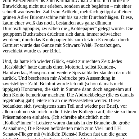
vom Brezelfenster bis zum Karmann-Ghia-Cabrio. Ich durfte die
Entwicklung nicht nur erleben, sondern auch begleiten – mit einer
schnell wachsenden Zahl von Artikeln, mehrfach getippt auf einer
grünen Adler-Büromaschine mit bis zu acht Durchschlägen. Diese,
kaum einer weiß das noch, bestanden aus ganz dünnem
Durchschlagpapier, zwischen die „Kohlepapier“ gelegt wurde. Die
getipptem Buchstaben drückten sich dann, immer schwächer
werdend, durch das Kohlepapier bis zum letzten Exemplar durch.
Garniert wurde das Ganze mit Schwarz-Weiß- Fotoabzügen,
verschickt wurde es per Brief.
Und, da hatte ich wieder Glück, exakt zur rechten Zeit: Jedes
„Käsblättle“ hatte damals einen Motorteil, selbst Kunden-,
Handwerks-, Bauspar- und weitere Spezialblätter standen da nicht
zurück. Und bescherten mir Abdrucke pro Aussendung in
zweistelliger Zahl. Belohnt wurde ich mit (schon damals nicht
üppigen) Honoraren, die sich in Summe dann doch angenehm auf
dem Konto bemerkbar machten. Die Abdruckbelege (die es damals
regelmäßig gab) leitete ich an die Pressestellen weiter. Diese
bedankten sich (wenigstens zum Teil und wieder per Brief), vor
allem nahmen sie mich in die Liste der Kollegen auf, die sie zu ihren
Präsentationen einluden. (Ich schreibe absichtlich nicht
„Kolleg*innen“: Letztere waren damals in der Branche die große
Ausnahme.) Die Reisen beförderten mich zum Viel- und LH-
Senator-Flieger mit (wirklich: Dienst-) Reisen fast um die ganze