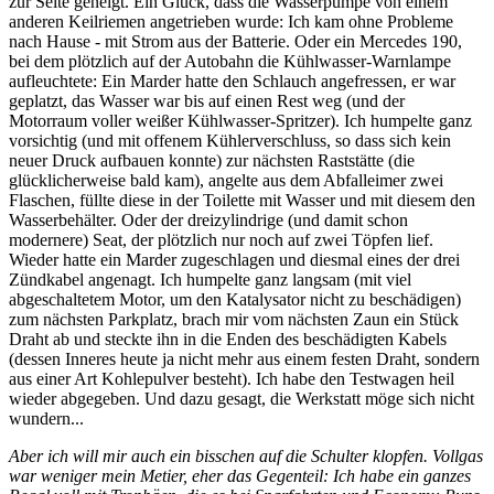
zur Seite geneigt. Ein Glück, dass die Wasserpumpe von einem
anderen Keilriemen angetrieben wurde: Ich kam ohne Probleme
nach Hause - mit Strom aus der Batterie. Oder ein Mercedes 190,
bei dem plötzlich auf der Autobahn die Kühlwasser-Warnlampe
aufleuchtete: Ein Marder hatte den Schlauch angefressen, er war
geplatzt, das Wasser war bis auf einen Rest weg (und der
Motorraum voller weißer Kühlwasser-Spritzer). Ich humpelte ganz
vorsichtig (und mit offenem Kühlerverschluss, so dass sich kein
neuer Druck aufbauen konnte) zur nächsten Raststätte (die
glücklicherweise bald kam), angelte aus dem Abfalleimer zwei
Flaschen, füllte diese in der Toilette mit Wasser und mit diesem den
Wasserbehälter. Oder der dreizylindrige (und damit schon
modernere) Seat, der plötzlich nur noch auf zwei Töpfen lief.
Wieder hatte ein Marder zugeschlagen und diesmal eines der drei
Zündkabel angenagt. Ich humpelte ganz langsam (mit viel
abgeschaltetem Motor, um den Katalysator nicht zu beschädigen)
zum nächsten Parkplatz, brach mir vom nächsten Zaun ein Stück
Draht ab und steckte ihn in die Enden des beschädigten Kabels
(dessen Inneres heute ja nicht mehr aus einem festen Draht, sondern
aus einer Art Kohlepulver besteht). Ich habe den Testwagen heil
wieder abgegeben. Und dazu gesagt, die Werkstatt möge sich nicht
wundern...
Aber ich will mir auch ein bisschen auf die Schulter klopfen. Vollgas
war weniger mein Metier, eher das Gegenteil: Ich habe ein ganzes