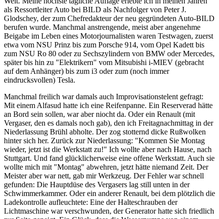
Welt. Meine höchste tägliche Auflage erlebte ich in meinen Jahren
als Ressortleiter Auto bei BILD als Nachfolger von Peter J.
Glodschey, der zum Chefredakteur der neu gegründeten Auto-BILD
berufen wurde. Manchmal anstrengende, meist aber angenehme
Beigabe im Leben eines Motorjournalisten waren Testwagen, zuerst
etwa vom NSU Prinz bis zum Porsche 914, vom Opel Kadett bis
zum NSU Ro 80 oder zu Sechszylindern von BMW oder Mercedes,
später bis hin zu "Elektrikern" vom Mitsubishi i-MIEV (gebracht
auf dem Anhänger) bis zum i3 oder zum (noch immer
eindrucksvollen) Tesla.
Manchmal freilich war damals auch Improvisationstelent gefragt:
Mit einem Alfasud hatte ich eine Reifenpanne. Ein Reserverad hätte
an Bord sein sollen, war aber niocht da. Oder ein Renault (mit
Vergaser, den es damals noch gab), den ich Freitagnachmittag in der
Niederlassung Brühl abholte. Der zog stotternd dicke Rußwolken
hinter sich her. Zurück zur Niederlassung: "Kommen Sie Montag
wieder, jetzt ist die Werkstatt zu!" Ich wollte aber nach Hause, nach
Stuttgart. Und fand glücklicherweise eine offene Werkstatt. Auch sie
wollte mich mit "Montag" abwehren, jetzt hätte niemand Zeit. Der
Meister aber war nett, gab mir Werkzeug. Der Fehler war schnell
gefunden: Die Hauptdüse des Vergasers lag still unten in der
Schwimmerkammer. Oder ein anderer Renault, bei dem plötzlich die
Ladekontrolle aufleuchtete: Eine der Halteschrauben der
Lichtmaschine war verschwunden, der Generator hatte sich friedlich