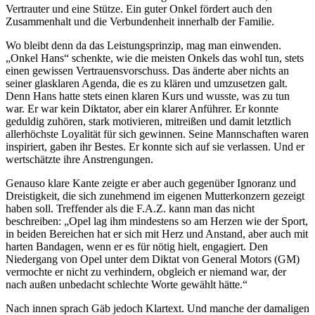
Vertrauter und eine Stütze. Ein guter Onkel fördert auch den
Zusammenhalt und die Verbundenheit innerhalb der Familie.
Wo bleibt denn da das Leistungsprinzip, mag man einwenden.
„Onkel Hans“ schenkte, wie die meisten Onkels das wohl tun, stets
einen gewissen Vertrauensvorschuss. Das änderte aber nichts an
seiner glasklaren Agenda, die es zu klären und umzusetzen galt.
Denn Hans hatte stets einen klaren Kurs und wusste, was zu tun
war. Er war kein Diktator, aber ein klarer Anführer. Er konnte
geduldig zuhören, stark motivieren, mitreißen und damit letztlich
allerhöchste Loyalität für sich gewinnen. Seine Mannschaften waren
inspiriert, gaben ihr Bestes. Er konnte sich auf sie verlassen. Und er
wertschätzte ihre Anstrengungen.
Genauso klare Kante zeigte er aber auch gegenüber Ignoranz und
Dreistigkeit, die sich zunehmend im eigenen Mutterkonzern gezeigt
haben soll. Treffender als die F.A.Z. kann man das nicht
beschreiben: „Opel lag ihm mindestens so am Herzen wie der Sport,
in beiden Bereichen hat er sich mit Herz und Anstand, aber auch mit
harten Bandagen, wenn er es für nötig hielt, engagiert. Den
Niedergang von Opel unter dem Diktat von General Motors (GM)
vermochte er nicht zu verhindern, obgleich er niemand war, der
nach außen unbedacht schlechte Worte gewählt hätte.“
Nach innen sprach Gäb jedoch Klartext. Und manche der damaligen