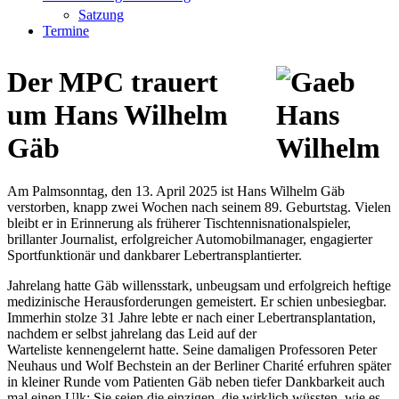
Satzung
Termine
Der MPC trauert
um Hans Wilhelm
Gäb
Am Palmsonntag, den 13. April 2025 ist Hans Wilhelm Gäb
verstorben, knapp zwei Wochen nach seinem 89. Geburtstag. Vielen
bleibt er in Erinnerung als früherer Tischtennisnationalspieler,
brillanter Journalist, erfolgreicher Automobilmanager, engagierter
Sportfunktionär und dankbarer Lebertransplantierter.
Jahrelang hatte Gäb willensstark, unbeugsam und erfolgreich heftige
medizinische Herausforderungen gemeistert. Er schien unbesiegbar.
Immerhin stolze 31 Jahre lebte er nach einer Lebertransplantation,
nachdem er selbst jahrelang das Leid auf der
Warteliste kennengelernt hatte. Seine damaligen Professoren Peter
Neuhaus und Wolf Bechstein an der Berliner Charité erfuhren später
in kleiner Runde vom Patienten Gäb neben tiefer Dankbarkeit auch
mal einen Ulk: Sie seien die einzigen, die wirklich wüssten, wie es