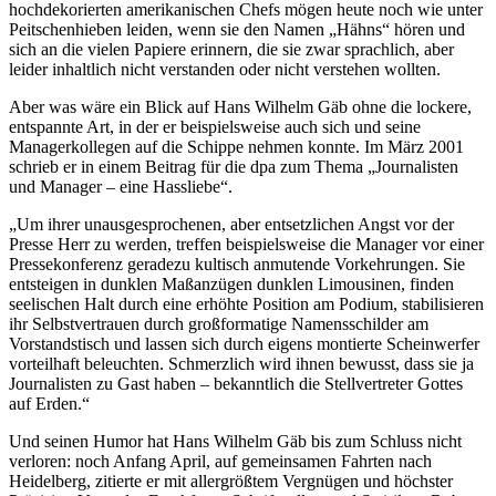
hochdekorierten amerikanischen Chefs mögen heute noch wie unter
Peitschenhieben leiden, wenn sie den Namen „Hähns“ hören und
sich an die vielen Papiere erinnern, die sie zwar sprachlich, aber
leider inhaltlich nicht verstanden oder nicht verstehen wollten.
Aber was wäre ein Blick auf Hans Wilhelm Gäb ohne die lockere,
entspannte Art, in der er beispielsweise auch sich und seine
Managerkollegen auf die Schippe nehmen konnte. Im März 2001
schrieb er in einem Beitrag für die dpa zum Thema „Journalisten
und Manager – eine Hassliebe“.
„Um ihrer unausgesprochenen, aber entsetzlichen Angst vor der
Presse Herr zu werden, treffen beispielsweise die Manager vor einer
Pressekonferenz geradezu kultisch anmutende Vorkehrungen. Sie
entsteigen in dunklen Maßanzügen dunklen Limousinen, finden
seelischen Halt durch eine erhöhte Position am Podium, stabilisieren
ihr Selbstvertrauen durch großformatige Namensschilder am
Vorstandstisch und lassen sich durch eigens montierte Scheinwerfer
vorteilhaft beleuchten. Schmerzlich wird ihnen bewusst, dass sie ja
Journalisten zu Gast haben – bekanntlich die Stellvertreter Gottes
auf Erden.“
Und seinen Humor hat Hans Wilhelm Gäb bis zum Schluss nicht
verloren: noch Anfang April, auf gemeinsamen Fahrten nach
Heidelberg, zitierte er mit allergrößtem Vergnügen und höchster