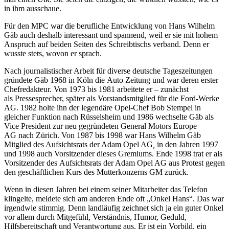
in ihm ausschaue.
Für den MPC war die berufliche Entwicklung von Hans Wilhelm
Gäb auch deshalb interessant und spannend, weil er sie mit hohem
Anspruch auf beiden Seiten des Schreibtischs verband. Denn er
wusste stets, wovon er sprach.
Nach journalistischer Arbeit für diverse deutsche Tageszeitungen
gründete Gäb 1968 in Köln die Auto Zeitung und war deren erster
Chefredakteur. Von 1973 bis 1981 arbeitete er – zunächst
als Pressesprecher, später als Vorstandsmitglied für die Ford-Werke
AG. 1982 holte ihn der legendäre Opel-Chef Bob Stempel in
gleicher Funktion nach Rüsselsheim und 1986 wechselte Gäb als
Vice President zur neu gegründeten General Motors Europe
AG nach Zürich. Von 1987 bis 1998 war Hans Wilhelm Gäb
Mitglied des Aufsichtsrats der Adam Opel AG
,
in den Jahren 1997
und 1998 auch Vorsitzender dieses Gremiums. Ende 1998 trat er als
Vorsitzender des Aufsichtsrats der Adam Opel AG aus Protest gegen
den geschäftlichen Kurs des Mutterkonzerns GM zurück.
Wenn in diesen Jahren bei einem seiner Mitarbeiter das Telefon
klingelte, meldete sich am anderen Ende oft „Onkel Hans“. Das war
irgendwie stimmig. Denn landläufig zeichnet sich ja ein guter Onkel
vor allem durch Mitgefühl, Verständnis, Humor, Geduld,
Hilfsbereitschaft und Verantwortung aus. Er ist ein Vorbild, ein