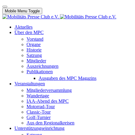
Mobile Menu Toggle
Aktuelles
Über den MPC
Vorstand
Organe
Historie
Satzung
Mitglieder
Auszeichnungen
Publikationen
Ausgaben des MPC Magazins
Veranstaltungen
Mitgliederversammlung
Wandertage
IAA-Abend des MPC
Motorrad-Tour
Classic-Tour
Golf-Turnier
Aus den Regionalkreisen
Unterstützungseinrichtung
Satzung