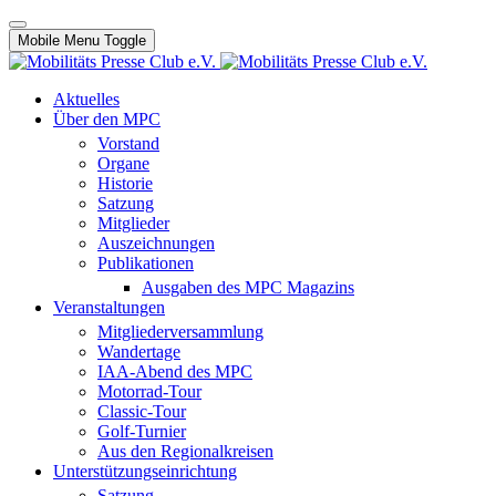
Mobile Menu Toggle
Aktuelles
Über den MPC
Vorstand
Organe
Historie
Satzung
Mitglieder
Auszeichnungen
Publikationen
Ausgaben des MPC Magazins
Veranstaltungen
Mitgliederversammlung
Wandertage
IAA-Abend des MPC
Motorrad-Tour
Classic-Tour
Golf-Turnier
Aus den Regionalkreisen
Unterstützungseinrichtung
Satzung