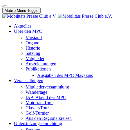
Mobile Menu Toggle
Aktuelles
Über den MPC
Vorstand
Organe
Historie
Satzung
Mitglieder
Auszeichnungen
Publikationen
Ausgaben des MPC Magazins
Veranstaltungen
Mitgliederversammlung
Wandertage
IAA-Abend des MPC
Motorrad-Tour
Classic-Tour
Golf-Turnier
Aus den Regionalkreisen
Unterstützungseinrichtung
Satzung