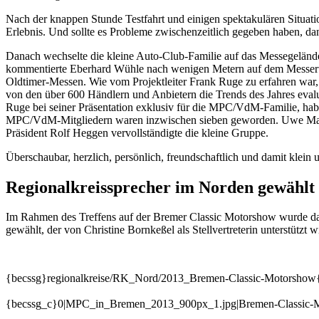
Nach der knappen Stunde Testfahrt und einigen spektakulären Situatio
Erlebnis. Und sollte es Probleme zwischenzeitlich gegeben haben, dan
Danach wechselte die kleine Auto-Club-Familie auf das Messegeländ
kommentierte Eberhard Wühle nach wenigen Metern auf dem Messerun
Oldtimer-Messen. Wie vom Projektleiter Frank Ruge zu erfahren war,
von den über 600 Händlern und Anbietern die Trends des Jahres evalu
Ruge bei seiner Präsentation exklusiv für die MPC/VdM-Familie, ha
MPC/VdM-Mitgliedern waren inzwischen sieben geworden. Uwe Mahla
Präsident Rolf Heggen vervollständigte die kleine Gruppe.
Überschaubar, herzlich, persönlich, freundschaftlich und damit klein 
Regionalkreissprecher im Norden gewählt
Im Rahmen des Treffens auf der Bremer Classic Motorshow wurde da
gewählt, der von Christine Bornkeßel als Stellvertreterin unterstütz
{becssg}regionalkreise/RK_Nord/2013_Bremen-Classic-Motorshow
{becssg_c}0|MPC_in_Bremen_2013_900px_1.jpg|Bremen-Classic-Mot