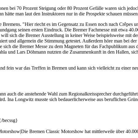
nen bei 70 Prozent Steigung oder 80 Prozent Gefälle waren sich jedoch
n hätte man laut den Instruktoren nur in die Prospekte schauen müssen
e Bremens. "Hier riecht es im Gegensatz zu Essen noch nach Crêpes un
dgang seinen ersten Eindruck. Die Bremer Fachmesse mit etwa 40.000 
 will sich die Bremer Ausstellung in keiner Weise beispielsweise mit
iert und allgemein die Stimmung getestet. Außerdem höre man bei der 
be sich die Bremer Messe zu dem Magneten für das Fachpublikum aus d
 und Lars Döhmann nutzten die Zusammenkunft in den Hallen, sich 
und fein war das Treffen in Bremen und kann sich vielleicht zu einer ne
nn auch die anstehende Wahl zum Regionalkreissprecher durchgeführ
t wird. Ina Longwitz musste sich bedauerlicherweise aus beruflichen Gr
{/becssg}
orshow|Die Bremen Classic Motorshow hat mittlerweile über 40.00