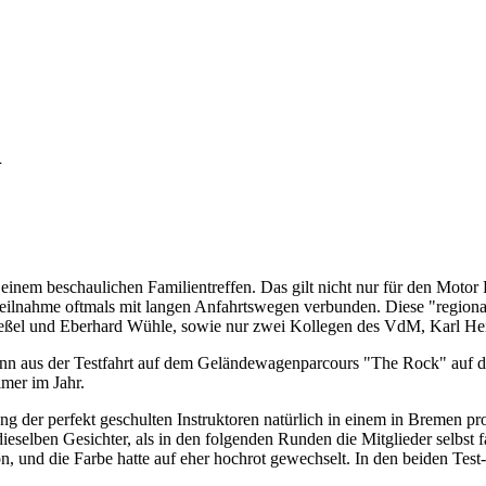
n
 einem beschaulichen Familientreffen. Das gilt nicht nur für den Motor
ie Teilnahme oftmals mit langen Anfahrtswegen verbunden. Diese "region
nkeßel und Eberhard Wühle, sowie nur zwei Kollegen des VdM, Karl H
ginn aus der Testfahrt auf dem Geländewagenparcours "The Rock" auf
imer im Jahr.
ung der perfekt geschulten Instruktoren natürlich in einem in Bremen 
selben Gesichter, als in den folgenden Runden die Mitglieder selbst f
, und die Farbe hatte auf eher hochrot gewechselt. In den beiden Tes