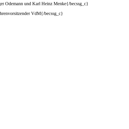
ger Odemann und Karl Heinz Menke{/becssg_c}
hrenvorsitzender VdM{/becssg_c}