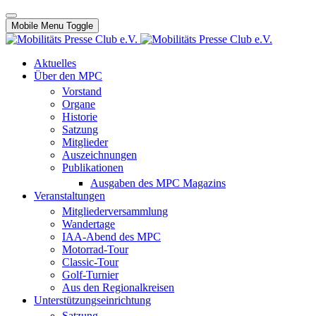
Mobile Menu Toggle
Aktuelles
Über den MPC
Vorstand
Organe
Historie
Satzung
Mitglieder
Auszeichnungen
Publikationen
Ausgaben des MPC Magazins
Veranstaltungen
Mitgliederversammlung
Wandertage
IAA-Abend des MPC
Motorrad-Tour
Classic-Tour
Golf-Turnier
Aus den Regionalkreisen
Unterstützungseinrichtung
Satzung