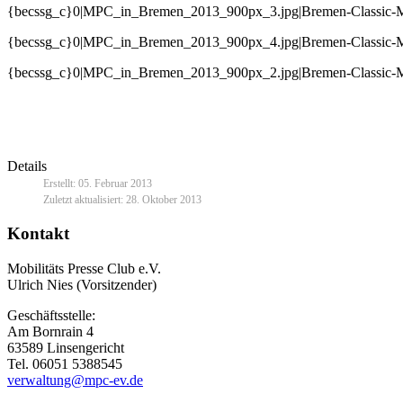
{becssg_c}0|MPC_in_Bremen_2013_900px_3.jpg|Bremen-Classic-Mo
{becssg_c}0|MPC_in_Bremen_2013_900px_4.jpg|Bremen-Classic-Mo
{becssg_c}0|MPC_in_Bremen_2013_900px_2.jpg|Bremen-Classic-M
Details
Erstellt: 05. Februar 2013
Zuletzt aktualisiert: 28. Oktober 2013
Kontakt
Mobilitäts Presse Club e.V.
Ulrich Nies (Vorsitzender)
Geschäftsstelle:
Am Bornrain 4
63589 Linsengericht
Tel. 06051 5388545
verwaltung@mpc-ev.de