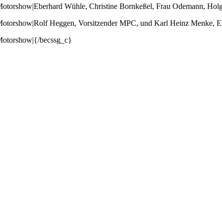
torshow|Eberhard Wühle, Christine Bornkeßel, Frau Odemann, Hol
torshow|Rolf Heggen, Vorsitzender MPC, und Karl Heinz Menke, E
otorshow|{/becssg_c}