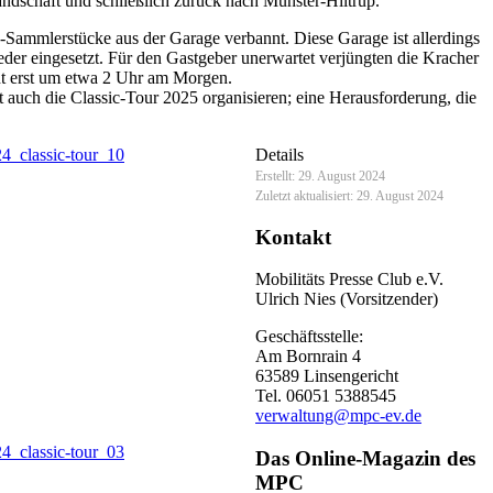
andschaft und schließlich zurück nach Münster-Hiltrup.
Sammlerstücke aus der Garage verbannt. Diese Garage ist allerdings
der eingesetzt. Für den Gastgeber unerwartet verjüngten die Kracher
ht erst um etwa 2 Uhr am Morgen.
t auch die Classic-Tour 2025 organisieren; eine Herausforderung, die
Details
Erstellt: 29. August 2024
Zuletzt aktualisiert: 29. August 2024
Kontakt
Mobilitäts Presse Club e.V.
Ulrich Nies (Vorsitzender)
Geschäftsstelle:
Am Bornrain 4
63589 Linsengericht
Tel. 06051 5388545
verwaltung@mpc-ev.de
Das Online-Magazin des
MPC