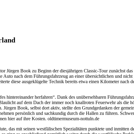
rland
ator Jürgen Book zu Beginn der diesjährigen Classic-Tour zunächst da
Auto nach dem Führungsfahrzeug an einer übersichtlichen und nicht g
eiterte diese ausgeklügelte Technik bereits etwa einen Kilometer nach
mpfes hintereinander herfahren“. Dank des unübersehbaren Führungsf
 Blaulicht auf dem Dach der immer noch knallroten Feuerwehr als die h
. Jürgen Book, selbst dort aktiv, stellte den Grundgedanken der geme
cht nehmen persönlich und sachkundig durch die Hallen zu führen. Sch
en hier auf ihre Kosten. oldtimermuseum-nottuln.de
ute, das mit seinen westfälischen Spezialitäten punktete und inmitte