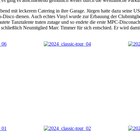
es ging es anschließend gemütlich weiter durch die westfälische Parkl
nd mit leckerem Catering in ihre Garage. Jürgen hatte dazu seine US-
o-Disco dienen. Auch echtes Vinyl wurde zur Erbauung der Clubmitglie
tete Tanztalente traten zutage und so endete die erste MPC-Disconac
s schließlich Neumitglied Marc Timmer für sich entschied. Er wird dami