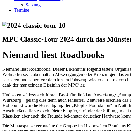
Satzung
Termine
MPC Classic-Tour 2024 durch das Münste
Niemand liest Roadbooks
Niemand liest Roadbooks! Dieser Erkenntnis folgend testete Organis
Wohnadresse. Dabei hält an Abzweigungen oder Kreuzungen das erste 
passieren und schert vor dem letzten Fahrzeug wieder ein. Leider sch
dank der mangelnden Disziplin der MPC’ler.
Und so entschloss sich Jürgen Book für die klare Anweisung: „Stu
Würzburg – gelang dies denn auch fehlerfrei. Zeitweise erschien das
Höhepunkt war die Besichtigung der „Klopfer Foundation“ in Nottuln
Anschließend ließ es sich Dieter Klopfer, Gründer der Stiftung, ni
Klassiker, aber auch die Freunde bekannter deutscher Hardware komm
Die Mittagspause verbrachte die Gruppe im Historischen Brauhaus Kl