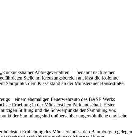
s „Kuckuckshainer Abbiegeverfahren“ – benannt nach seiner
efährdeten Stelle im Kreuzungsbereich an, lässt die Kolonne
 dem Startpunkt, dem Klassikland an der Münsteraner Hansestraße,
ahrzeugs – einem ehemaligen Feuerwehrauto des BASF-Werks
öchste Erhebung in der Münsterschen Parklandschaft. Erster
innützigen Stiftung und die Schwerpunkte der Sammlung vor.
werpunkt der Sammlung sind unübersehbar ungewöhnliche englische
n der höchsten Erbhebung des Münsterlandes, den Baumbergen gelegen