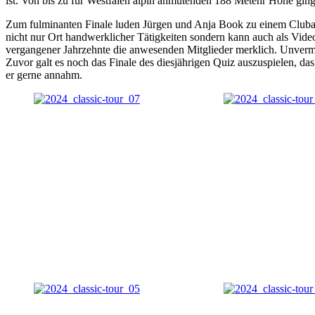
ist. Von bis zu für Westfalen alpin anmutenden 188 Metenr Höhe ging 
Zum fulminanten Finale luden Jürgen und Anja Book zu einem Clubabe
nicht nur Ort handwerklicher Tätigkeiten sondern kann auch als Vide
vergangener Jahrzehnte die anwesenden Mitglieder merklich. Unvermu
Zuvor galt es noch das Finale des diesjährigen Quiz auszuspielen, da
er gerne annahm.