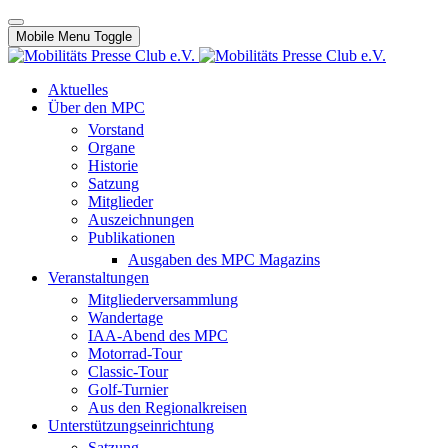
Mobile Menu Toggle
Aktuelles
Über den MPC
Vorstand
Organe
Historie
Satzung
Mitglieder
Auszeichnungen
Publikationen
Ausgaben des MPC Magazins
Veranstaltungen
Mitgliederversammlung
Wandertage
IAA-Abend des MPC
Motorrad-Tour
Classic-Tour
Golf-Turnier
Aus den Regionalkreisen
Unterstützungseinrichtung
Satzung