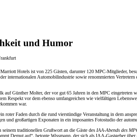
chkeit und Humor
 Marriott Hotels ist von 225 Gästen, darunter 120 MPC-Mitglieder, be
n der internationalen Automobilindustrie sowie renommierten Vertretern
 auf Günther Molter, der vor gut 65 Jahren in den MPC eingetreten w
ßtem Respekt vor dem ebenso umfangreichen wie vielfältigen Lebenswe
gekommen war.
ein roter Faden durch die rund vierstündige Veranstaltung in dem an
gen und großartigen Exponaten in ein imposantes Fotostudio der autom
einem traditionellen Grußwort an die Gäste des
IAA-Abends des MP
kommt Demut auf“, betonte Wissmann, der sich als IAA-Gastgeber über e