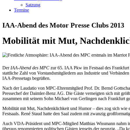
Satzung
Termine
IAA-Abend des Motor Presse Clubs 2013
Mobilität mit Mut, Nachdenkli
Der
IAA-Abend des MPC
zur 65. IAA Pkw im Festsaal des Frankfurt
stattliche Zahl von Vorstandsmitgliedern aus Industrie und Verbände
IAA-Pressetags begrüßen.
Nach der Laudatio von MPC-Ehrenmitglied Prof. Dr. Bernd Gottschalk
Pressechef der Daimler-Benz AG. Die Gäste verneigten sich mit grö
zusammen mit seinem Sohn Michael von Gerlingen nach Frankfurt 
Mobilität mit Mut, Nachdenklichkeit und Humor – dies zog sich wie 
Festsaals. René Staud hatte den Saal zudem mit zwanzig großformati
Auch VDA-Präsident und MPC-Mitglied Matthias Wissmann nahm in s
überaus renommierten politischen Gästen jenseits der neunzig. „Da 