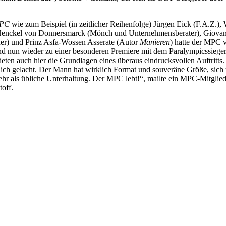
MPC
wie zum Beispiel (in zeitlicher Reihenfolge) Jürgen Eick (F.A.Z.),
 Henckel von Donnersmarck (Mönch und Unternehmensberater), Giovann
uer) und Prinz Asfa-Wossen Asserate (Autor
Manieren
) hatte der MPC v
nd nun wieder zu einer besonderen Premiere mit dem Paralympicssieger 
en auch hier die Grundlagen eines überaus eindrucksvollen Auftritts. 
lich gelacht. Der Mann hat wirklich Format und souveräne Größe, sich 
mehr als übliche Unterhaltung. Der MPC lebt!“, mailte ein MPC-Mitgl
off.