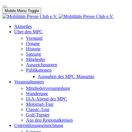
Mobile Menu Toggle
Aktuelles
Über den MPC
Vorstand
Organe
Historie
Satzung
Mitglieder
Auszeichnungen
Publikationen
Ausgaben des MPC Magazins
Veranstaltungen
Mitgliederversammlung
Wandertage
IAA-Abend des MPC
Motorrad-Tour
Classic-Tour
Golf-Turnier
Aus den Regionalkreisen
Unterstützungseinrichtung
Satzung