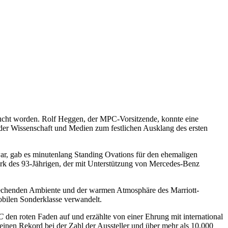
sucht worden. Rolf Heggen, der MPC-Vorsitzende, konnte eine
 der Wissenschaft und Medien zum festlichen Ausklang des ersten
ar, gab es minutenlang Standing Ovations für den ehemaligen
rk des 93-Jährigen, der mit Unterstützung von Mercedes-Benz
sprechenden Ambiente und der warmen Atmosphäre des Marriott-
obilen Sonderklasse verwandelt.
C
den roten Faden auf und erzählte von einer Ehrung mit international
inen Rekord bei der Zahl der Aussteller und über mehr als 10.000