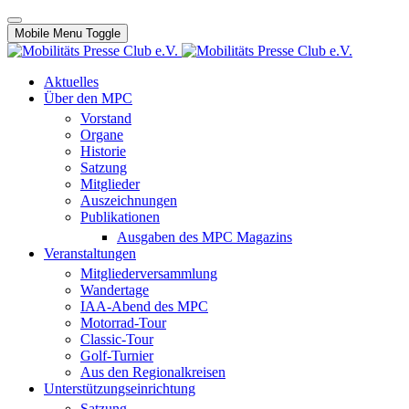
Mobile Menu Toggle
Aktuelles
Über den MPC
Vorstand
Organe
Historie
Satzung
Mitglieder
Auszeichnungen
Publikationen
Ausgaben des MPC Magazins
Veranstaltungen
Mitgliederversammlung
Wandertage
IAA-Abend des MPC
Motorrad-Tour
Classic-Tour
Golf-Turnier
Aus den Regionalkreisen
Unterstützungseinrichtung
Satzung