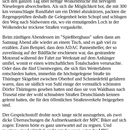
sich den ganzen Tag über heftige Wolkenbrüche mit nervigem
Nieselregen abwechselten. Als sich die Möglichkeit bot, die mit 300
km veranschlagte Rundfahrt um ein Drittel abzukürzen, packten die
Regengeprüften deshalb die Gelegenheit beim Schopf und schlugen
den Weg nach Südwesten ein, wo ein ermutigendes Loch in der
Wolkendecke trockene Straßen vorgaukelte.
Beim zünftigen Abendessen im "Spießberghaus" saßen dann am
Samstag Abend alle wieder an einem Tisch, und es gab viel zu
erzählen. Zum Beispiel, dass dem ADAC Pannenhelfer, der so
zuverlässig auf der Bildfläche erschienen war, das gestrandete
Motorrad während der Fahrt zur Werkstatt auf dem Anhänger
umfiel, womit er einen wirtschaftlichen Totalschaden verursachte.
Oder dass die fünf Unentwegten, die sich fürs Weiterfahren
entschieden hatten, immerhin die höchstgelegene Straße im
Thüringer Skigebiet zwischen Oberhof und Schmiedefeld gefahren
waren, dass sie südlich von Suhl einige der vermutlich schönsten
Dörfer Thüringens gesehen hatten und dass sie von Waldhaus nach
Trusetal eine der wohl schmalsten Straßen Deutschlands kennen
gelernt hatten, die für den öffentlichen Straßenverkehr freigegeben
sind.
Der Gesprächsstoff drohte noch lange nicht auszugehen, als zwei
dicke Überraschungen die Aufmerksamkeit der MPC Biker auf sich
zogen: Erstens hörte es ganz unerwartet auf zu regnen. Und