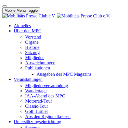
Mobile Menu Toggle
Aktuelles
Über den MPC
Vorstand
Organe
Historie
Satzung
Mitglieder
Auszeichnungen
Publikationen
Ausgaben des MPC Magazins
Veranstaltungen
Mitgliederversammlung
Wandertage
IAA-Abend des MPC
Motorrad-Tour
Classic-Tour
Golf-Turnier
Aus den Regionalkreisen
Unterstützungseinrichtung
Satzung