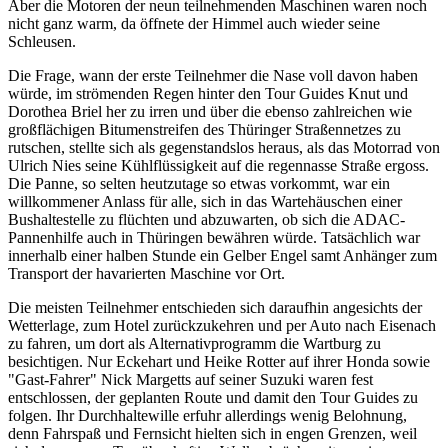
Aber die Motoren der neun teilnehmenden Maschinen waren noch
nicht ganz warm, da öffnete der Himmel auch wieder seine
Schleusen.
Die Frage, wann der erste Teilnehmer die Nase voll davon haben
würde, im strömenden Regen hinter den Tour Guides Knut und
Dorothea Briel her zu irren und über die ebenso zahlreichen wie
großflächigen Bitumenstreifen des Thüringer Straßennetzes zu
rutschen, stellte sich als gegenstandslos heraus, als das Motorrad von
Ulrich Nies seine Kühlflüssigkeit auf die regennasse Straße ergoss.
Die Panne, so selten heutzutage so etwas vorkommt, war ein
willkommener Anlass für alle, sich in das Wartehäuschen einer
Bushaltestelle zu flüchten und abzuwarten, ob sich die ADAC-
Pannenhilfe auch in Thüringen bewähren würde. Tatsächlich war
innerhalb einer halben Stunde ein Gelber Engel samt Anhänger zum
Transport der havarierten Maschine vor Ort.
Die meisten Teilnehmer entschieden sich daraufhin angesichts der
Wetterlage, zum Hotel zurückzukehren und per Auto nach Eisenach
zu fahren, um dort als Alternativprogramm die Wartburg zu
besichtigen. Nur Eckehart und Heike Rotter auf ihrer Honda sowie
"Gast-Fahrer" Nick Margetts auf seiner Suzuki waren fest
entschlossen, der geplanten Route und damit den Tour Guides zu
folgen. Ihr Durchhaltewille erfuhr allerdings wenig Belohnung,
denn Fahrspaß und Fernsicht hielten sich in engen Grenzen, weil