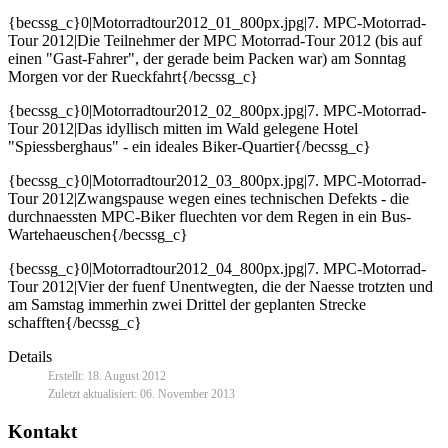
{becssg_c}0|Motorradtour2012_01_800px.jpg|7. MPC-Motorrad-
Tour 2012|Die Teilnehmer der MPC Motorrad-Tour 2012 (bis auf
einen "Gast-Fahrer", der gerade beim Packen war) am Sonntag
Morgen vor der Rueckfahrt{/becssg_c}
{becssg_c}0|Motorradtour2012_02_800px.jpg|7. MPC-Motorrad-
Tour 2012|Das idyllisch mitten im Wald gelegene Hotel
"Spiessberghaus" - ein ideales Biker-Quartier{/becssg_c}
{becssg_c}0|Motorradtour2012_03_800px.jpg|7. MPC-Motorrad-
Tour 2012|Zwangspause wegen eines technischen Defekts - die
durchnaessten MPC-Biker fluechten vor dem Regen in ein Bus-
Wartehaeuschen{/becssg_c}
{becssg_c}0|Motorradtour2012_04_800px.jpg|7. MPC-Motorrad-
Tour 2012|Vier der fuenf Unentwegten, die der Naesse trotzten und
am Samstag immerhin zwei Drittel der geplanten Strecke
schafften{/becssg_c}
Details
Erstellt: 18. August 2012
Zuletzt aktualisiert: 06. November 2013
Kontakt