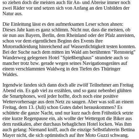
so ziehen doch die meisten auch für An- und Abreise immer noch
zwei Räder vor und setzen sich von Anfang an den Unbilden der
Natur aus.
Die Einleitung lässt es den aufmerksamen Leser schon ahnen:
Dieses Jahr kam es ganz schlimm. Nicht nur, dass die meisten, ob
sie nun aus Bayern, Berlin, dem Rheinland oder der Pfalz anreisten,
schon vor dem eigentlichen Beginn des Events ihre
Motorradkleidung hinreichend auf Wasserdichtigkeit testen konnten.
Bei der Suche nach dem mitten im Wald am berühmten "Rennsteig"
Wanderweg gelegenen Hotel "Spießberghaus" strandete auch so
mancher trotz bzw. gerade wegen seines Navigationsgerätes auf
einem verschlammten Waldweg in den Tiefen des Thüringer
Waldes.
Irgendwie fanden sich dann doch alle zwölf Teilnehmer am Freitag
Abend ein. Es gab viel zu erzählen, und so ganz nebenbei glühten
die Smartphones, weil jeder hoffte, doch noch eine positive
Wettervorhersage aus dem Netz zu saugen. Aber was soll an einem
Freitag, dem 13. (Juli) schon Gutes dabei herauskommen? Es
schüttete die ganze Nacht, und nur kurz nach dem Frühstück setzte
eine kurze Regenpause ein, als wollte der Wettergott die Biker aus
dem rustikalen, aber durchaus behaglichen Hotel locken. Was ihm
auch gelang: Niemand kniff, auch die einzige Selbstfahrerin Bettina
Mayer nicht, die sich optimistisch auf ihre Moto Guzzi schwang.