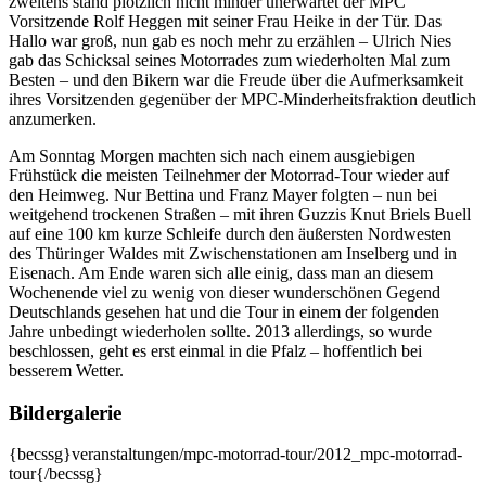
zweitens stand plötzlich nicht minder unerwartet der MPC
Vorsitzende Rolf Heggen mit seiner Frau Heike in der Tür. Das
Hallo war groß, nun gab es noch mehr zu erzählen
–
Ulrich Nies
gab das Schicksal seines Motorrades zum wiederholten Mal zum
Besten
–
und den Bikern war die Freude über die Aufmerksamkeit
ihres Vorsitzenden gegenüber der MPC-Minderheitsfraktion deutlich
anzumerken.
Am Sonntag Morgen machten sich nach einem ausgiebigen
Frühstück die meisten Teilnehmer der Motorrad-Tour wieder auf
den Heimweg. Nur Bettina und Franz Mayer folgten
–
nun bei
weitgehend trockenen Straßen
–
mit ihren Guzzis Knut Briels Buell
auf eine 100 km kurze Schleife durch den äußersten Nordwesten
des Thüringer Waldes mit Zwischenstationen am Inselberg und in
Eisenach. Am Ende waren sich alle einig, dass man an diesem
Wochenende viel zu wenig von dieser wunderschönen Gegend
Deutschlands gesehen hat und die Tour in einem der folgenden
Jahre unbedingt wiederholen sollte. 2013 allerdings, so wurde
beschlossen, geht es erst einmal in die Pfalz
–
hoffentlich bei
besserem Wetter.
Bildergalerie
{becssg}veranstaltungen/mpc-motorrad-tour/2012_mpc-motorrad-
tour{/becssg}