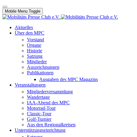
Mobile Menu Toggle
Aktuelles
Über den MPC
Vorstand
Organe
Historie
Satzung
Mitglieder
Auszeichnungen
Publikationen
Ausgaben des MPC Magazins
Veranstaltungen
Mitgliederversammlung
Wandertage
IAA-Abend des MPC
Motorrad-Tour
Classic-Tour
Golf-Turnier
Aus den Regionalkreisen
Unterstützungseinrichtung
Satzung