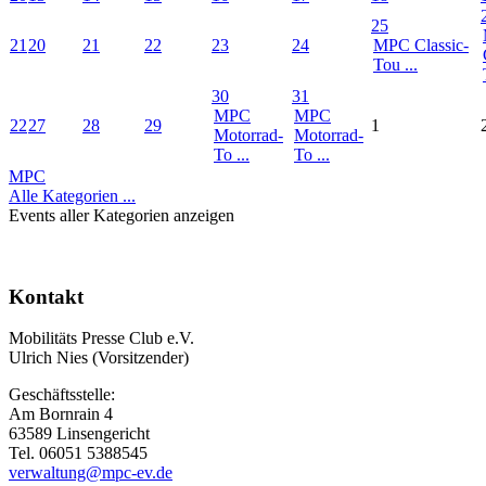
25
21
20
21
22
23
24
MPC Classic-
Tou ...
30
31
MPC
MPC
22
27
28
29
1
Motorrad-
Motorrad-
To ...
To ...
MPC
Alle Kategorien ...
Events aller Kategorien anzeigen
Kontakt
Mobilitäts Presse Club e.V.
Ulrich Nies (Vorsitzender)
Geschäftsstelle:
Am Bornrain 4
63589 Linsengericht
Tel. 06051 5388545
verwaltung@mpc-ev.de