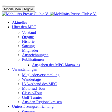
Mobile Menu Toggle
Aktuelles
Über den MPC
Vorstand
Organe
Historie
Satzung
Mitglieder
Auszeichnungen
Publikationen
Ausgaben des MPC Magazins
Veranstaltungen
Mitgliederversammlung
Wandertage
IAA-Abend des MPC
Motorrad-Tour
Classic-Tour
Golf-Turnier
Aus den Regionalkreisen
Unterstützungseinrichtung
Satzung