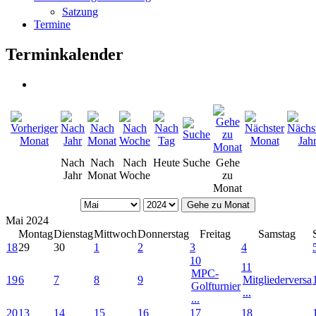
Satzung
Termine
Terminkalender
Nach
Nach
Nach
Heute
Suche
Gehe
Jahr
Monat
Woche
zu
Monat
Gehe zu Monat
Mai 2024
Montag
Dienstag
Mittwoch
Donnerstag
Freitag
Samstag
18
29
30
1
2
3
4
10
11
MPC-
19
6
7
8
9
Mitgliederversa
Golfturnier
...
...
20
13
14
15
16
17
18