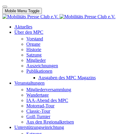
Mobile Menu Toggle
Aktuelles
Über den MPC
Vorstand
Organe
Historie
Satzung
Mitglieder
Auszeichnungen
Publikationen
Ausgaben des MPC Magazins
Veranstaltungen
Mitgliederversammlung
Wandertage
IAA-Abend des MPC
Motorrad-Tour
Classic-Tour
Golf-Turnier
Aus den Regionalkreisen
Unterstützungseinrichtung
Satzung