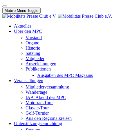
Mobile Menu Toggle
Aktuelles
Über den MPC
Vorstand
Organe
Historie
Satzung
Mitglieder
Auszeichnungen
Publikationen
Ausgaben des MPC Magazins
Veranstaltungen
Mitgliederversammlung
Wandertage
IAA-Abend des MPC
Motorrad-Tour
Classic-Tour
Golf-Turnier
Aus den Regionalkreisen
Unterstützungseinrichtung
Satzung