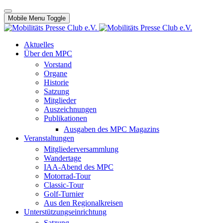
Mobile Menu Toggle
Aktuelles
Über den MPC
Vorstand
Organe
Historie
Satzung
Mitglieder
Auszeichnungen
Publikationen
Ausgaben des MPC Magazins
Veranstaltungen
Mitgliederversammlung
Wandertage
IAA-Abend des MPC
Motorrad-Tour
Classic-Tour
Golf-Turnier
Aus den Regionalkreisen
Unterstützungseinrichtung
Satzung