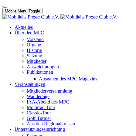
Mobile Menu Toggle
Aktuelles
Über den MPC
Vorstand
Organe
Historie
Satzung
Mitglieder
Auszeichnungen
Publikationen
Ausgaben des MPC Magazins
Veranstaltungen
Mitgliederversammlung
Wandertage
IAA-Abend des MPC
Motorrad-Tour
Classic-Tour
Golf-Turnier
Aus den Regionalkreisen
Unterstützungseinrichtung
Satzung