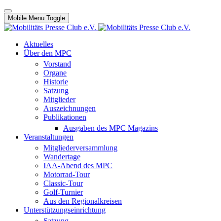
Mobile Menu Toggle
Aktuelles
Über den MPC
Vorstand
Organe
Historie
Satzung
Mitglieder
Auszeichnungen
Publikationen
Ausgaben des MPC Magazins
Veranstaltungen
Mitgliederversammlung
Wandertage
IAA-Abend des MPC
Motorrad-Tour
Classic-Tour
Golf-Turnier
Aus den Regionalkreisen
Unterstützungseinrichtung
Satzung