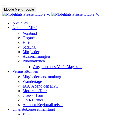
Mobile Menu Toggle
Aktuelles
Über den MPC
Vorstand
Organe
Historie
Satzung
Mitglieder
Auszeichnungen
Publikationen
Ausgaben des MPC Magazins
Veranstaltungen
Mitgliederversammlung
Wandertage
IAA-Abend des MPC
Motorrad-Tour
Classic-Tour
Golf-Turnier
Aus den Regionalkreisen
Unterstützungseinrichtung
Satzung