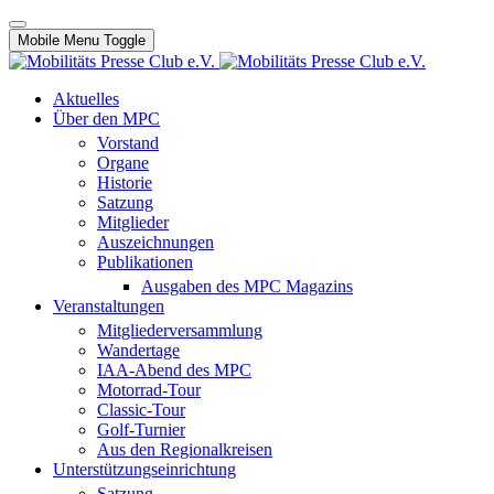
Mobile Menu Toggle
Aktuelles
Über den MPC
Vorstand
Organe
Historie
Satzung
Mitglieder
Auszeichnungen
Publikationen
Ausgaben des MPC Magazins
Veranstaltungen
Mitgliederversammlung
Wandertage
IAA-Abend des MPC
Motorrad-Tour
Classic-Tour
Golf-Turnier
Aus den Regionalkreisen
Unterstützungseinrichtung
Satzung