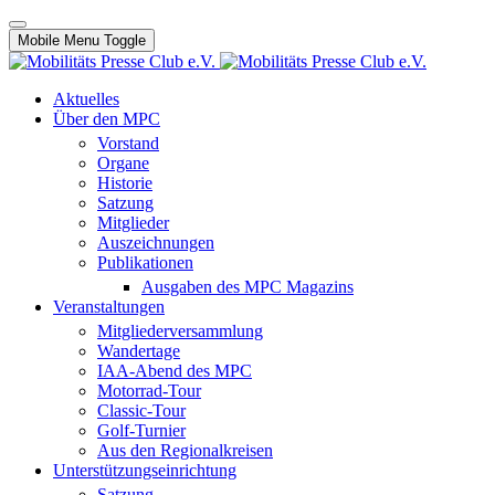
Mobile Menu Toggle
Aktuelles
Über den MPC
Vorstand
Organe
Historie
Satzung
Mitglieder
Auszeichnungen
Publikationen
Ausgaben des MPC Magazins
Veranstaltungen
Mitgliederversammlung
Wandertage
IAA-Abend des MPC
Motorrad-Tour
Classic-Tour
Golf-Turnier
Aus den Regionalkreisen
Unterstützungseinrichtung
Satzung