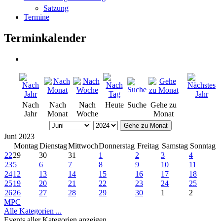
Satzung
Termine
Terminkalender
Nach
Nach
Nach
Heute
Suche
Gehe zu
Jahr
Monat
Woche
Monat
Gehe zu Monat
Juni 2023
Montag
Dienstag
Mittwoch
Donnerstag
Freitag
Samstag
Sonntag
22
29
30
31
1
2
3
4
23
5
6
7
8
9
10
11
24
12
13
14
15
16
17
18
25
19
20
21
22
23
24
25
26
26
27
28
29
30
1
2
MPC
Alle Kategorien ...
Events aller Kategorien anzeigen