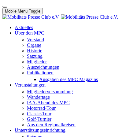
Mobile Menu Toggle
Aktuelles
Über den MPC
Vorstand
Organe
Historie
Satzung
Mitglieder
Auszeichnungen
Publikationen
Ausgaben des MPC Magazins
Veranstaltungen
Mitgliederversammlung
Wandertage
IAA-Abend des MPC
Motorrad-Tour
Classic-Tour
Golf-Turnier
Aus den Regionalkreisen
Unterstützungseinrichtung
Satzung